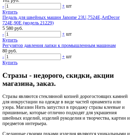
102 руб.
-
+
шт
Купить
Педаль для швейных машин Janome 23U,7524E,ArtDecor
724E,90E (модель 21229)
5 580 руб.
-
+
шт
Купить
Регулятор давления лапки к промышленным машинам
80 руб.
-
+
шт
Купить
Стразы - недорого, скидки, акции
магазина, заказ.
Стразы являются стеклянной копией дорогостоящих камней
для инкрустации на одежде в виде частей орнамента или
узора. Магазин Нить запустил в продажу стразы клеевые и
пришивные, которые отлично подходят для украшения
швейных изделий, изделий рукоделия и творчества, картин и
предметов интерьера.
Сделанные своими руками изделия являются уникальными и