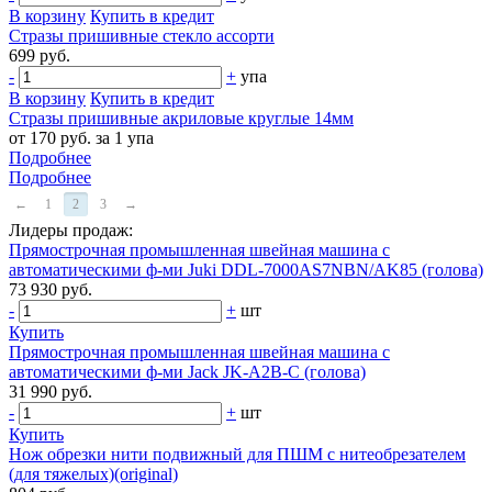
В корзину
Купить в кредит
Стразы пришивные стекло ассорти
699 руб.
-
+
упа
В корзину
Купить в кредит
Стразы пришивные акриловые круглые 14мм
от 170 руб. за 1 упа
Подробнее
Подробнее
←
1
2
3
→
Лидеры продаж:
Прямострочная промышленная швейная машина с
автоматическими ф-ми Juki DDL-7000AS7NBN/AK85 (голова)
73 930 руб.
-
+
шт
Купить
Прямострочная промышленная швейная машина с
автоматическими ф-ми Jack JK-A2B-C (голова)
31 990 руб.
-
+
шт
Купить
Нож обрезки нити подвижный для ПШМ с нитеобрезателем
(для тяжелых)(original)