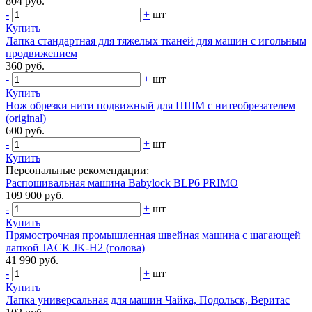
804 руб.
-
+
шт
Купить
Лапка стандартная для тяжелых тканей для машин с игольным
продвижением
360 руб.
-
+
шт
Купить
Нож обрезки нити подвижный для ПШМ с нитеобрезателем
(original)
600 руб.
-
+
шт
Купить
Персональные рекомендации:
Распошивальная машина Babylock BLP6 PRIMO
109 900 руб.
-
+
шт
Купить
Прямострочная промышленная швейная машина с шагающей
лапкой JACK JK-Н2 (голова)
41 990 руб.
-
+
шт
Купить
Лапка универсальная для машин Чайка, Подольск, Веритас