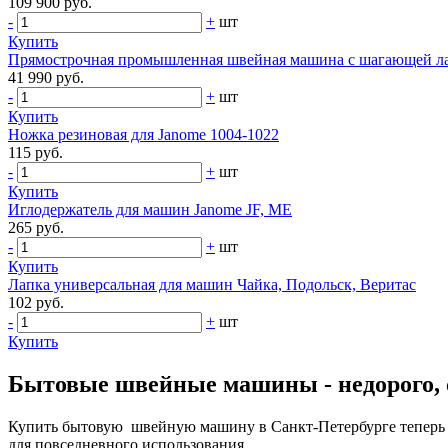
109 900 руб.
-
+
шт
Купить
Прямострочная промышленная швейная машина с шагающей ла
41 990 руб.
-
+
шт
Купить
Ножка резиновая для Janome 1004-1022
115 руб.
-
+
шт
Купить
Иглодержатель для машин Janome JF, ME
265 руб.
-
+
шт
Купить
Лапка универсальная для машин Чайка, Подольск, Веритас
102 руб.
-
+
шт
Купить
Бытовые швейные машины - недорого, с
Купить бытовую швейную машину в Санкт-Петербурге теперь д
для повседневного использования.