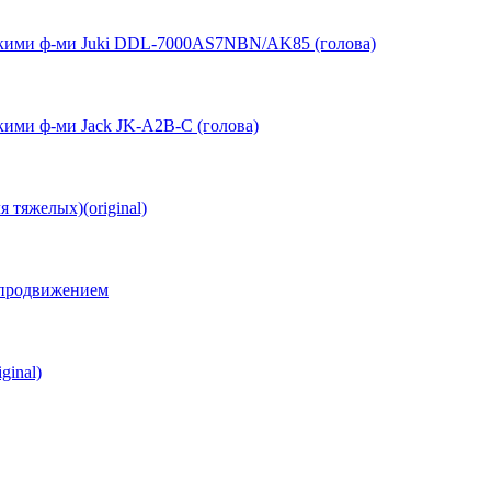
кими ф-ми Juki DDL-7000AS7NBN/AK85 (голова)
ими ф-ми Jack JK-A2B-C (голова)
тяжелых)(original)
 продвижением
ginal)