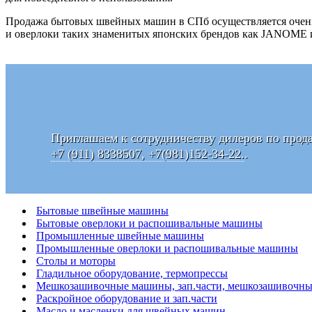
Продажа бытовых швейных машин в СПб осуществляется очень 
и оверлоки таких знаменитых японских брендов как JANOME
Приглашаем к сотрудничеству дилеров по прод
+7 (911) 8338507, +7(981)152-34-22.
.
Бытовые швейные машины
Бытовые оверлоки и распошивальные машины
Промышленные швейные машины
Промышленные оверлоки и распошивальные машины
Столы и моторы
Гладильное оборудование, термопрессы
Мешкозашивочные машины, зап.части, мешкозашивочны
Раскройное оборудование и зап.части
Масло и масленки для швейных машин