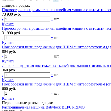
Лидеры продаж:
Прямострочная промышленная швейная машина с автоматичес
73 930 руб.
-
+
шт
Купить
Прямострочная промышленная швейная машина с автоматическ
31 990 руб.
-
+
шт
Купить
Нож обрезки нити подвижный для ПШМ с нитеобрезателем (для 
804 руб.
-
+
шт
Купить
Лапка стандартная для тяжелых тканей для машин с игольным
360 руб.
-
+
шт
Купить
Нож обрезки нити подвижный для ПШМ с нитеобрезателем (ori
600 руб.
-
+
шт
Купить
Персональные рекомендации:
Распошивальная машина Babylock BLP6 PRIMO