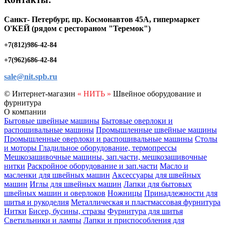
Санкт- Петербург, пр. Космонавтов 45А, гипермаркет
O'КЕЙ (рядом с рестораном "Теремок")
+7(812)986-42-84
+7(962)686-42-84
sale@nit.spb.ru
© Интернет-магазин
« НИТЬ »
Швейное оборудование и
фурнитура
О компании
Бытовые швейные машины
Бытовые оверлоки и
распошивальные машины
Промышленные швейные машины
Промышленные оверлоки и распошивальные машины
Столы
и моторы
Гладильное оборудование, термопрессы
Мешкозашивочные машины, зап.части, мешкозашивочные
нитки
Раскройное оборудование и зап.части
Масло и
масленки для швейных машин
Аксессуары для швейных
машин
Иглы для швейных машин
Лапки для бытовых
швейных машин и оверлоков
Ножницы
Принадлежности для
шитья и рукоделия
Металлическая и пластмассовая фурнитура
Нитки
Бисер, бусины, стразы
Фурнитура для шитья
Светильники и лампы
Лапки и приспособления для