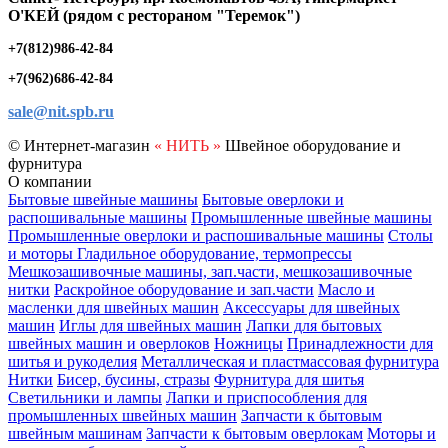
O'КЕЙ (рядом с рестораном "Теремок")
+7(812)986-42-84
+7(962)686-42-84
sale@nit.spb.ru
© Интернет-магазин
« НИТЬ »
Швейное оборудование и
фурнитура
О компании
Бытовые швейные машины
Бытовые оверлоки и
распошивальные машины
Промышленные швейные машины
Промышленные оверлоки и распошивальные машины
Столы
и моторы
Гладильное оборудование, термопрессы
Мешкозашивочные машины, зап.части, мешкозашивочные
нитки
Раскройное оборудование и зап.части
Масло и
масленки для швейных машин
Аксессуары для швейных
машин
Иглы для швейных машин
Лапки для бытовых
швейных машин и оверлоков
Ножницы
Принадлежности для
шитья и рукоделия
Металлическая и пластмассовая фурнитура
Нитки
Бисер, бусины, стразы
Фурнитура для шитья
Светильники и лампы
Лапки и приспособления для
промышленных швейных машин
Запчасти к бытовым
швейным машинам
Запчасти к бытовым оверлокам
Моторы и