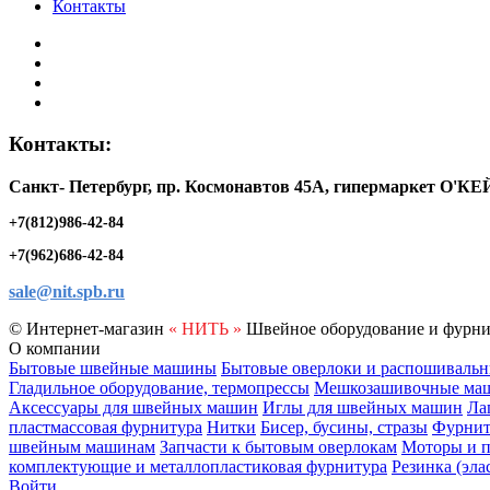
Контакты
Контакты:
Санкт- Петербург, пр. Космонавтов 45А, гипермаркет O'КЕ
+7(812)986-42-84
+7(962)686-42-84
sale@nit.spb.ru
© Интернет-магазин
« НИТЬ »
Швейное оборудование и фурни
О компании
Бытовые швейные машины
Бытовые оверлоки и распошиваль
Гладильное оборудование, термопрессы
Мешкозашивочные маши
Аксессуары для швейных машин
Иглы для швейных машин
Ла
пластмассовая фурнитура
Нитки
Бисер, бусины, стразы
Фурнит
швейным машинам
Запчасти к бытовым оверлокам
Моторы и п
комплектующие и металлопластиковая фурнитура
Резинка (эла
Войти