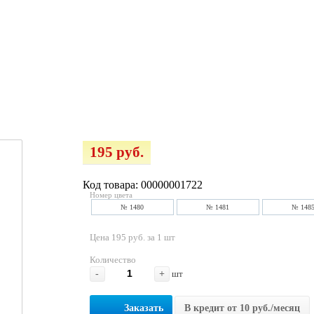
195 руб.
Код товара: 00000001722
Номер цвета
№ 1480
№ 1481
№ 148
Цена 195 руб. за 1 шт
Количество
-
+
шт
Заказать
В кредит от 10 руб./месяц