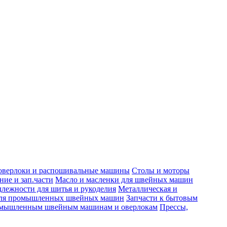
верлоки и распошивальные машины
Столы и моторы
ние и зап.части
Масло и масленки для швейных машин
лежности для шитья и рукоделия
Металлическая и
для промышленных швейных машин
Запчасти к бытовым
ромышленным швейным машинам и оверлокам
Прессы,