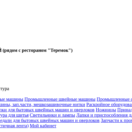
Й (рядом с рестораном "Теремок")
тура
ные машины
Промышленные швейные машины
Промышленные о
ны, зап.части, мешкозашивочные нитки
Раскройное оборудова
пки для бытовых швейных машин и оверлоков
Ножницы
Принад
ура для шитья
Светильники и лампы
Лапки и приспособления 
едали для бытовых швейных машин и оверлоков
Запчасти к п
стичная лента)
Мой кабинет