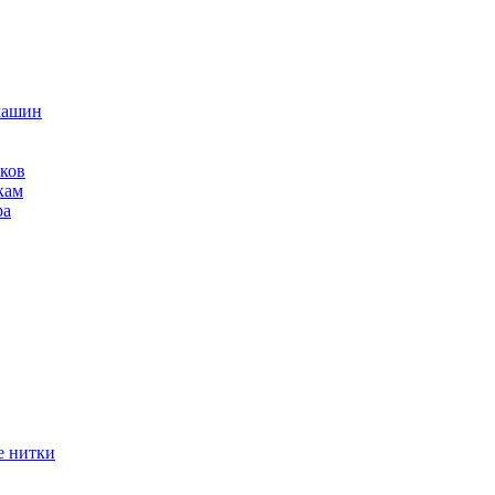
машин
ков
кам
ра
е нитки