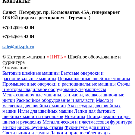
Контакты:
Санкт- Петербург, пр. Космонавтов 45А, гипермаркет
O'КЕЙ (рядом с рестораном "Теремок")
+7(812)986-42-84
+7(962)686-42-84
sale@nit.spb.ru
© Интернет-магазин
« НИТЬ »
Швейное оборудование и
фурнитура
О компании
Бытовые швейные машины
Бытовые оверлоки и
распошивальные машины
Промышленные швейные машины
Промышленные оверлоки и распошивальные машины
Столы
и моторы
Гладильное оборудование, термопрессы
Мешкозашивочные машины, зап.части, мешкозашивочные
нитки
Раскройное оборудование и зап.части
Масло и
масленки для швейных машин
Аксессуары для швейных
машин
Иглы для швейных машин
Лапки для бытовых
швейных машин и оверлоков
Ножницы
Принадлежности для
шитья и рукоделия
Металлическая и пластмассовая фурнитура
Нитки
Бисер, бусины, стразы
Фурнитура для шитья
Светильники и лампы
Лапки и приспособления для