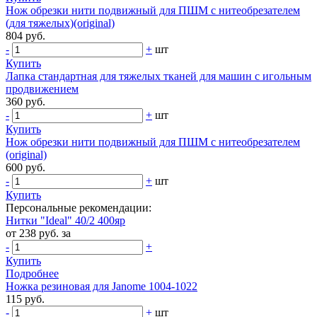
Нож обрезки нити подвижный для ПШМ с нитеобрезателем
(для тяжелых)(original)
804 руб.
-
+
шт
Купить
Лапка стандартная для тяжелых тканей для машин с игольным
продвижением
360 руб.
-
+
шт
Купить
Нож обрезки нити подвижный для ПШМ с нитеобрезателем
(original)
600 руб.
-
+
шт
Купить
Персональные рекомендации:
Нитки "Ideal" 40/2 400яр
от 238 руб. за
-
+
Купить
Подробнее
Ножка резиновая для Janome 1004-1022
115 руб.
-
+
шт