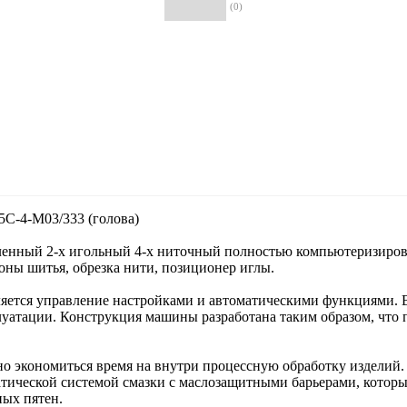
(0)
C-4-M03/333 (голова)
нный 2-х игольный 4-х ниточный полностью компьютеризирова
зоны шитья, обрезка нити, позиционер иглы.
ляется управление настройками и автоматическими функциями.
луатации. Конструкция машины разработана таким образом, что 
о экономиться время на внутри процессную обработку изделий. В
матической системой смазки с маслозащитными барьерами, котор
ных пятен.