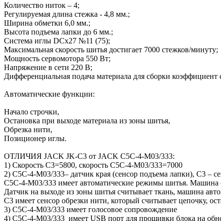
Количество ниток – 4;
Регулируемая длина стежка - 4,8 мм.;
Ширина обметки 6,0 мм.;
Высота подъема лапки до 6 мм.;
Система иглы DCx27 №11 (75);
Максимальная скорость шитья достигает 7000 стежков/минуту;
Мощность сервомотора 550 Вт;
Напряжение в сети 220 В;
Дифференциальная подача материала для сборки коэффициент сос
Автоматические функции:
Начало строчки,
Остановка при выходе материала из зоны шитья,
Обрезка нити,
Позиционер иглы.
ОТЛИЧИЯ JACK JK-C3 от JACK C5C-4-M03/333:
1) Скорость С3=5800, скорость C5C-4-M03/333=7000
2) C5C-4-M03/333– датчик края (сенсор подъема лапки), С3 – с
C5C-4-M03/333 имеет автоматические режимы шитья. Машина о
Датчик на выходе из зоны шитья считывает ткань, машина авто
С3 имеет сенсор обрезки нити, который считывает цепочку, ос
3) C5C-4-M03/333 имеет голосовое сопровождение
4) C5C-4-M03/333 имеет USB порт для прошивки блока на обн