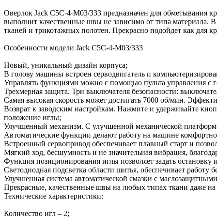
Оверлок Jack C5C-4-M03/333 предназначен для обметывания кра
выполнит качественные швы не зависимо от типа материала. 
тканей и трикотажных полотен. Прекрасно подойдет как для кр
Особенности модели Jack C5C-4-M03/333
Новый, уникальный дизайн корпуса;
В голову машины встроен серводвигатель и компьютеризиров
Управлять функциями можно с помощью пульта управления с 
Трехмерная защита. Три выключателя безопасности: выключате
Самая высокая скорость может достигать 7000 об/мин. Эффект
Возврат к заводским настройкам. Нажмите и удерживайте кноп
положение иглы;
Улучшенный механизм. С улучшенной механической платформой 
Автоматические функции делают работу на машине комфортно
Встроенный сервопривод обеспечивает плавный старт и позвол
Мягкий ход, бесшумность и не значительная вибрация, благо
Функция позиционирования иглы позволяет задать остановку 
Светодиодная подсветка области шитья, обеспечивает работу бе
Улучшенная система автоматической смазки с маслозащитными 
Прекрасные, качественные швы на любых типах ткани даже на
Технические характеристики:
Количество игл – 2;