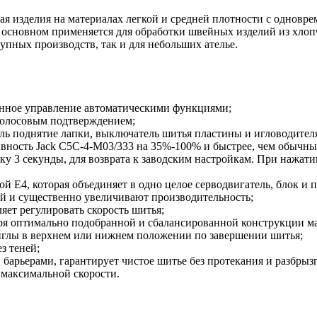
я изделия на материалах легкой и средней плотности с одновре
В основном применяется для обработки швейных изделий из хло
упных производств, так и для небольших ателье.
анное управление автоматическими функциями;
голосовым подтверждением;
ль поднятие лапки, выключатель шитья пластины и игловодителя
ивность Jack C5C-4-M03/333 на 35%-100% и быстрее, чем обычн
ку 3 секунды, для возврата к заводским настройкам. При нажати
E4, которая объединяет в одно целое серводвигатель, блок и п
й и существенно увеличивают производительность;
яет регулировать скорость шитья;
даря оптимально подобранной и сбалансированной конструкции 
иглы в верхнем или нижнем положении по завершении шитья;
з теней;
барьерами, гарантирует чистое шитье без протекания и разбрыз
 максимальной скорости.