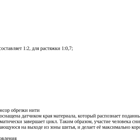
тавляет 1:2, для растяжки 1:0,7;
енсор обрезки нити
снащена датчиком края материала, который распознает поданный
матически завершает цикл. Таким образом, участие человека сн
тающуюся на выходе из зоны шитья, и делает её максимально кор
овления