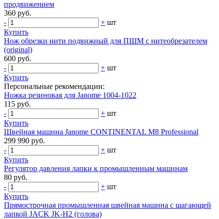
продвижением
360 руб.
-
+
шт
Купить
Нож обрезки нити подвижный для ПШМ с нитеобрезателем
(original)
600 руб.
-
+
шт
Купить
Персональные рекомендации:
Ножка резиновая для Janome 1004-1022
115 руб.
-
+
шт
Купить
Швейная машина Janome CONTINENTAL M8 Professional
299 990 руб.
-
+
шт
Купить
Регулятор давления лапки к промышленным машинам
80 руб.
-
+
шт
Купить
Прямострочная промышленная швейная машина с шагающей
лапкой JACK JK-Н2 (голова)