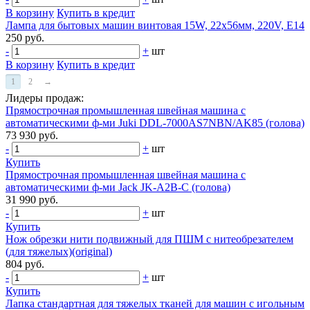
В корзину
Купить в кредит
Лампа для бытовых машин винтовая 15W, 22х56мм, 220V, Е14
250 руб.
-
+
шт
В корзину
Купить в кредит
1
2
→
Лидеры продаж:
Прямострочная промышленная швейная машина с
автоматическими ф-ми Juki DDL-7000AS7NBN/AK85 (голова)
73 930 руб.
-
+
шт
Купить
Прямострочная промышленная швейная машина с
автоматическими ф-ми Jack JK-A2B-C (голова)
31 990 руб.
-
+
шт
Купить
Нож обрезки нити подвижный для ПШМ с нитеобрезателем
(для тяжелых)(original)
804 руб.
-
+
шт
Купить
Лапка стандартная для тяжелых тканей для машин с игольным