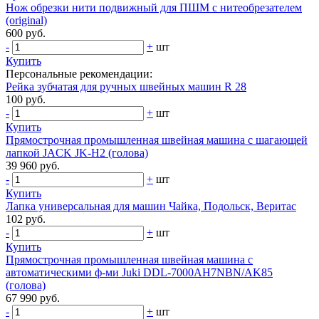
Нож обрезки нити подвижный для ПШМ с нитеобрезателем
(original)
600 руб.
-
+
шт
Купить
Персональные рекомендации:
Рейка зубчатая для ручных швейных машин R 28
100 руб.
-
+
шт
Купить
Прямострочная промышленная швейная машина с шагающей
лапкой JACK JK-Н2 (голова)
39 960 руб.
-
+
шт
Купить
Лапка универсальная для машин Чайка, Подольск, Веритас
102 руб.
-
+
шт
Купить
Прямострочная промышленная швейная машина с
автоматическими ф-ми Juki DDL-7000AH7NBN/AK85
(голова)
67 990 руб.
-
+
шт