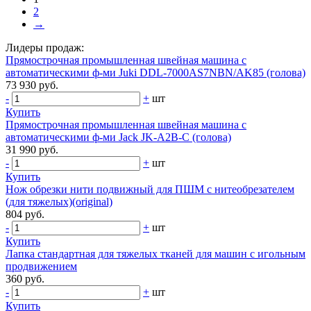
2
→
Лидеры продаж:
Прямострочная промышленная швейная машина с
автоматическими ф-ми Juki DDL-7000AS7NBN/AK85 (голова)
73 930 руб.
-
+
шт
Купить
Прямострочная промышленная швейная машина с
автоматическими ф-ми Jack JK-A2B-C (голова)
31 990 руб.
-
+
шт
Купить
Нож обрезки нити подвижный для ПШМ с нитеобрезателем
(для тяжелых)(original)
804 руб.
-
+
шт
Купить
Лапка стандартная для тяжелых тканей для машин с игольным
продвижением
360 руб.
-
+
шт
Купить