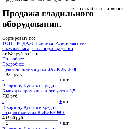
Заказать обратный звонок
Продажа гладильного
оборудования.
Сортировать по:
ТОП ПРОДАЖ
Новинка
Розничная цена
Съемная насадка на подошву утюга
от 640 руб. за 1 шт
Подробнее
Подробнее
Гравитационный утюг JACK JK-300L
5 935 руб.
-
+
шт
В корзину
Купить в кредит
Бачок для промышленного утюга 3,5 л
789 руб.
-
+
шт
В корзину
Купить в кредит
Гладильный стол Bieffe BF080E
49 960 руб.
-
+
шт
В корзину
Купить в кредит